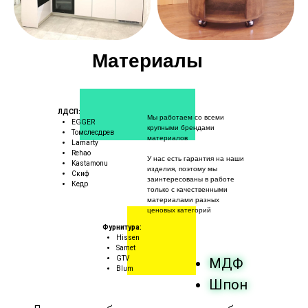
Материалы
ЛДСП:
Мы работаем со всеми
EGGER
крупными брендами
Томслесдрев
материалов
Lamarty
Rehao
У нас есть гарантия на наши
Kastamonu
изделия, поэтому мы
Скиф
заинтересованы в работе
Кедр
только с качественными
материалами разных
ценовых категорий
Фурнитура:
Hissen
Samet
GTV
МДФ
Blum
Шпон