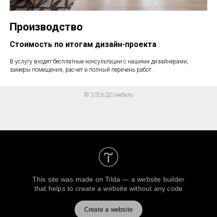
Производство
Стоимость по итогам дизайн-проекта
В услугу входят бесплатные консультации с нашими дизайнерами,
замеры помещения, расчет и полный перечень работ.
© 2026 ДС-мебель
This site was made on
Tilda — a website builder
that helps to create a website without any code
Create a website